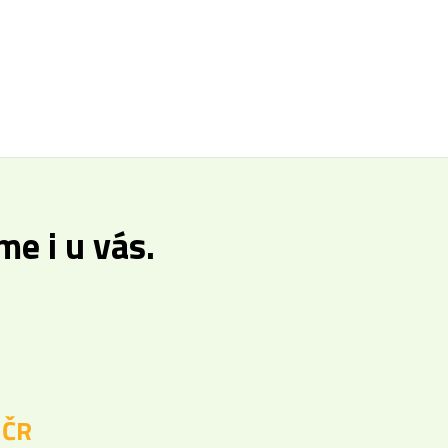
e i u vás.
 ČR