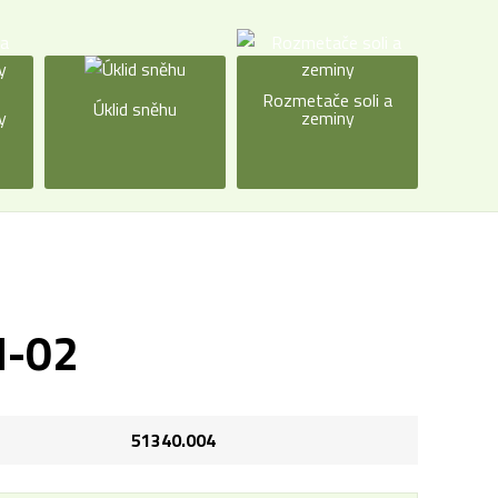
a
Rozmetače soli a
Úklid sněhu
y
zeminy
H-02
51340.004