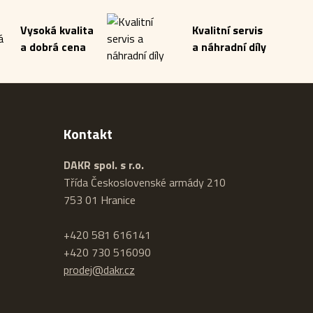
Vysoká kvalita
Kvalitní servis
a dobrá cena
a náhradní díly
Kontakt
DAKR spol. s r.o.
Třída Československé armády 210
753 01 Hranice
+420 581 616141
+420 730 516090
prodej@dakr.cz