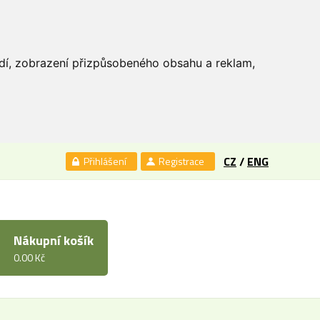
edí, zobrazení přizpůsobeného obsahu a reklam,
CZ
/
ENG
Přihlášení
Registrace
Nákupní košík
0.00 Kč