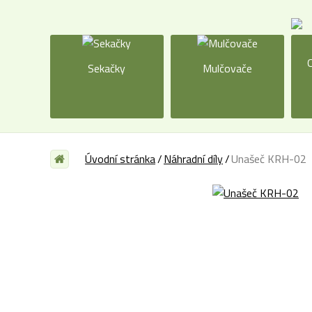
O
Sekačky
Mulčovače
Úvodní stránka
Náhradní díly
Unašeč KRH-02