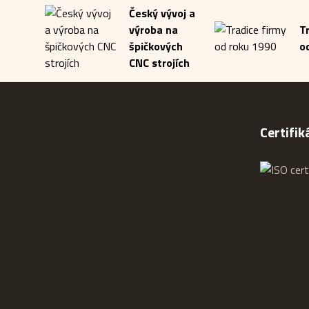
Český vývoj a
výroba na
T
špičkových
o
CNC strojích
Certifik