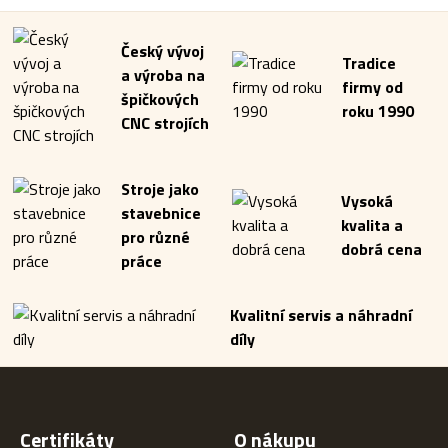
Český vývoj
Tradice
a výroba na
firmy od
špičkových
roku 1990
CNC strojích
Stroje jako
Vysoká
stavebnice
kvalita a
pro různé
dobrá cena
práce
Kvalitní servis a náhradní
díly
Certifikáty
O nákupu