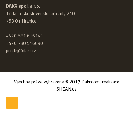
DAKR spol. s r.o.
Třída Československé armády 210
753 01 Hranice
+420 581 616141
+420 730 516090
prodej@dakr.cz
Všechna práva vyhrazena © 2017
Dakr.com
, realizace
SHEAN.cz