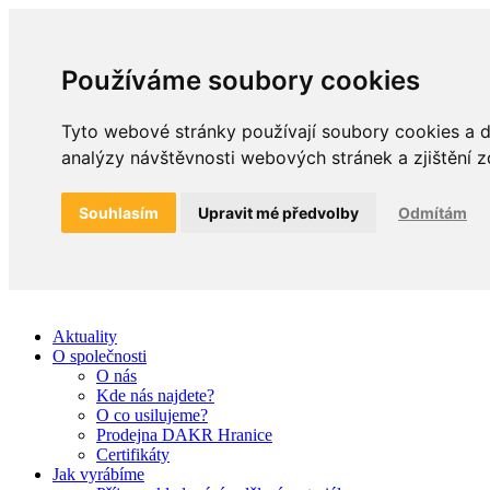
Používáme soubory cookies
Tyto webové stránky používají soubory cookies a da
analýzy návštěvnosti webových stránek a zjištění z
Souhlasím
Upravit mé předvolby
Odmítám
Aktuality
O společnosti
O nás
Kde nás najdete?
O co usilujeme?
Prodejna DAKR Hranice
Certifikáty
Jak vyrábíme