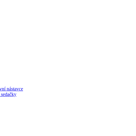
vní nástavce
í sedačky