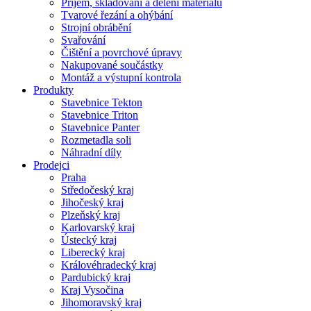
Příjem, skladování a dělení materiálu
Tvarové řezání a ohýbání
Strojní obrábění
Svařování
Čištění a povrchové úpravy
Nakupované součástky
Montáž a výstupní kontrola
Produkty
Stavebnice Tekton
Stavebnice Triton
Stavebnice Panter
Rozmetadla soli
Náhradní díly
Prodejci
Praha
Středočeský kraj
Jihočeský kraj
Plzeňský kraj
Karlovarský kraj
Ústecký kraj
Liberecký kraj
Královéhradecký kraj
Pardubický kraj
Kraj Vysočina
Jihomoravský kraj