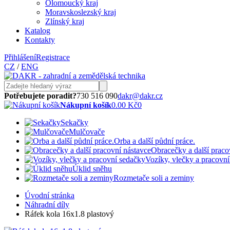
Olomoucký kraj
Moravskoslezský kraj
Zlínský kraj
Katalog
Kontakty
Přihlášení
Registrace
CZ
/
ENG
Potřebujete poradit?
730 516 090
dakr@dakr.cz
Nákupní košík
0.00 Kč
0
Sekačky
Mulčovače
Orba a další půdní práce.
Obracečky a další praco
Vozíky, vlečky a pracovn
Úklid sněhu
Rozmetače soli a zeminy
Úvodní stránka
Náhradní díly
Ráfek kola 16x1.8 plastový