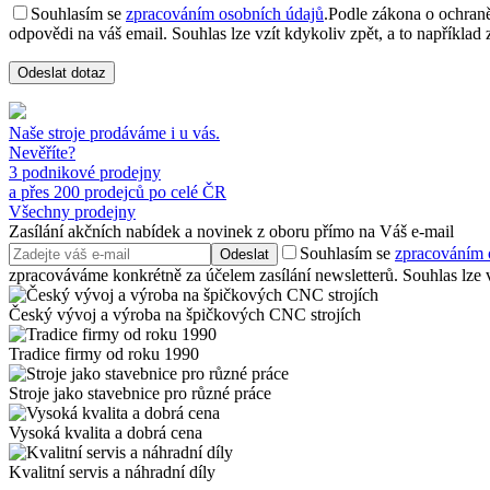
Souhlasím se
zpracováním osobních údajů
.
Podle zákona o ochraně
odpovědi na váš email. Souhlas lze vzít kdykoliv zpět, a to například
Odeslat dotaz
Naše stroje prodáváme i u vás.
Nevěříte?
3 podnikové prodejny
a přes 200 prodejců po celé ČR
Všechny prodejny
Zasílání akčních nabídek a novinek z oboru přímo na Váš e-mail
Souhlasím se
zpracováním 
Odeslat
zpracováváme konkrétně za účelem zasílání newsletterů. Souhlas lze vz
Český vývoj a výroba na špičkových CNC strojích
Tradice firmy od roku 1990
Stroje jako stavebnice pro různé práce
Vysoká kvalita a dobrá cena
Kvalitní servis a náhradní díly