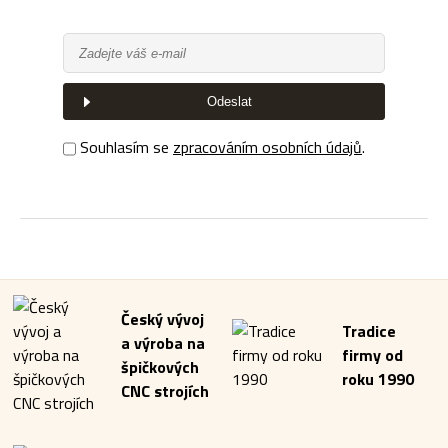
Odeslat
Souhlasím se
zpracováním osobních údajů
.
Český vývoj
Tradice
a výroba na
firmy od
špičkových
roku 1990
CNC strojích