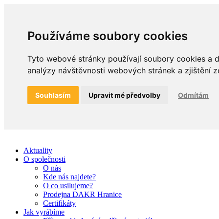
Používáme soubory cookies
Tyto webové stránky používají soubory cookies a da
analýzy návštěvnosti webových stránek a zjištění z
Souhlasím
Upravit mé předvolby
Odmítám
Aktuality
O společnosti
O nás
Kde nás najdete?
O co usilujeme?
Prodejna DAKR Hranice
Certifikáty
Jak vyrábíme