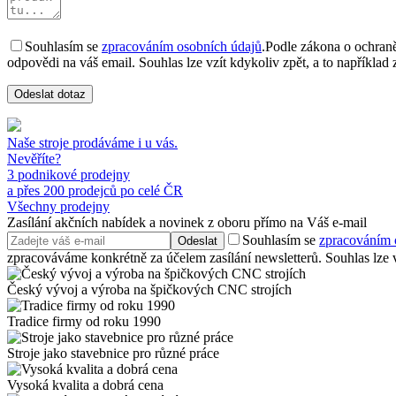
Souhlasím se
zpracováním osobních údajů
.
Podle zákona o ochraně
odpovědi na váš email. Souhlas lze vzít kdykoliv zpět, a to například
Odeslat dotaz
Naše stroje prodáváme i u vás.
Nevěříte?
3 podnikové prodejny
a přes 200 prodejců po celé ČR
Všechny prodejny
Zasílání akčních nabídek a novinek z oboru přímo na Váš e-mail
Souhlasím se
zpracováním 
Odeslat
zpracováváme konkrétně za účelem zasílání newsletterů. Souhlas lze vz
Český vývoj a výroba na špičkových CNC strojích
Tradice firmy od roku 1990
Stroje jako stavebnice pro různé práce
Vysoká kvalita a dobrá cena