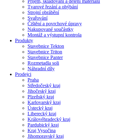
Příjem, skladování a dělení materiálu
Tvarové řezání a ohýbání
Strojní obrábění
Svařování
Čištění a povrchové úpravy
Nakupované součástky
Montáž a výstupní kontrola
Produkty
Stavebnice Tekton
Stavebnice Triton
Stavebnice Panter
Rozmetadla soli
Náhradní díly
Prodejci
Praha
Středočeský kraj
Jihočeský kraj
Plzeňský kraj
Karlovarský kraj
Ústecký kraj
Liberecký kraj
Královéhradecký kraj
Pardubický kraj
Kraj Vysočina
Jihomoravský kraj