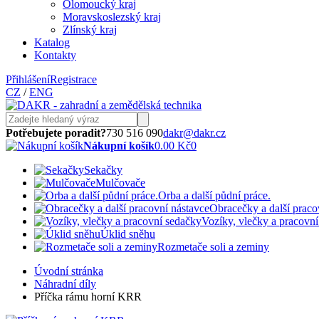
Olomoucký kraj
Moravskoslezský kraj
Zlínský kraj
Katalog
Kontakty
Přihlášení
Registrace
CZ
/
ENG
Potřebujete poradit?
730 516 090
dakr@dakr.cz
Nákupní košík
0.00 Kč
0
Sekačky
Mulčovače
Orba a další půdní práce.
Obracečky a další praco
Vozíky, vlečky a pracovn
Úklid sněhu
Rozmetače soli a zeminy
Úvodní stránka
Náhradní díly
Příčka rámu horní KRR