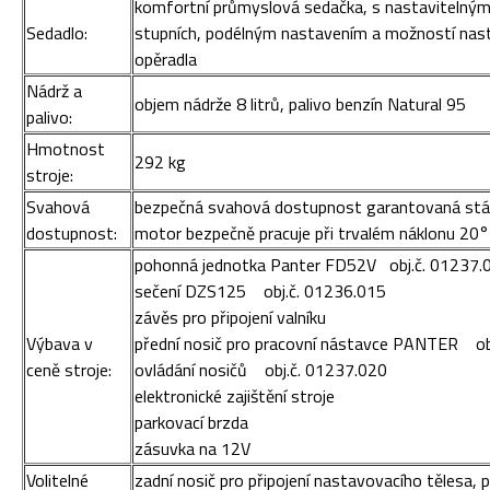
komfortní průmyslová sedačka, s nastavitelným
Sedadlo:
stupních, podélným nastavením a možností nast
opěradla
Nádrž a
objem nádrže 8 litrů, palivo benzín Natural 95
palivo:
Hmotnost
292 kg
stroje:
Svahová
bezpečná svahová dostupnost garantovaná stá
dostupnost:
motor bezpečně pracuje při trvalém náklonu 20°
pohonná jednotka Panter FD52V obj.č. 01237.
sečení DZS125 obj.č. 01236.015
závěs pro připojení valníku
Výbava v
přední nosič pro pracovní nástavce PANTER ob
ceně stroje:
ovládání nosičů obj.č. 01237.020
elektronické zajištění stroje
parkovací brzda
zásuvka na 12V
Volitelné
zadní nosič pro připojení nastavovacího tělesa, pl