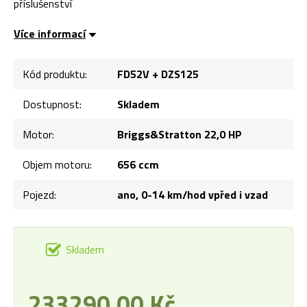
příslušenství
Více informací
Kód produktu:
FD52V + DZS125
Dostupnost:
Skladem
Motor:
Briggs&Stratton 22,0 HP
Objem motoru:
656 ccm
Pojezd:
ano, 0-14 km/hod vpřed i vzad
Skladem
233290.00 Kč