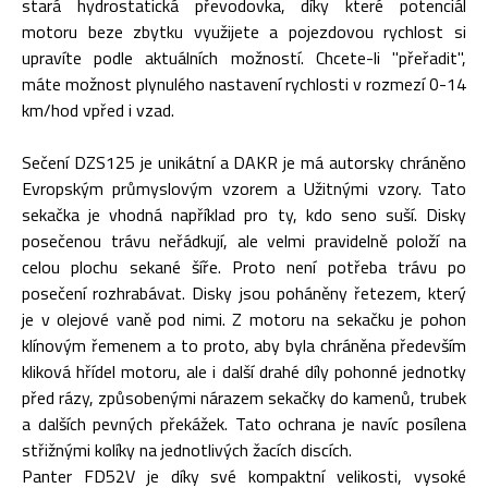
stará hydrostatická převodovka, díky které potenciál
motoru beze zbytku využijete a pojezdovou rychlost si
upravíte podle aktuálních možností. Chcete-li "přeřadit",
máte možnost plynulého nastavení rychlosti v rozmezí 0-14
km/hod vpřed i vzad.
Sečení DZS125 je unikátní a DAKR je má autorsky chráněno
Evropským průmyslovým vzorem a Užitnými vzory. Tato
sekačka je vhodná například pro ty, kdo seno suší. Disky
posečenou trávu neřádkují, ale velmi pravidelně položí na
celou plochu sekané šíře. Proto není potřeba trávu po
posečení rozhrabávat. Disky jsou poháněny řetezem, který
je v olejové vaně pod nimi. Z motoru na sekačku je pohon
klínovým řemenem a to proto, aby byla chráněna především
kliková hřídel motoru, ale i další drahé díly pohonné jednotky
před rázy, způsobenými nárazem sekačky do kamenů, trubek
a dalších pevných překážek. Tato ochrana je navíc posílena
střižnými kolíky na jednotlivých žacích discích.
Panter FD52V je díky své kompaktní velikosti, vysoké