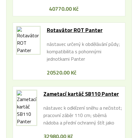
1.130mm
40770.00 Kč
Rotavátor ROT Panter
nástavec určený k obdělávání půdy;
kompatibilita s pohonnými
jednotkami Panter
20520.00 Kč
Zametací kartáč SB110 Panter
nástavec k odklízení sněhu a nečistot;
pracovní záběr 110 cm; sběrná
nádoba a přední ochranný štít jako
zvláštní příslušenství; kompatibilita s
32980.00 Kč
pohonnými jednotkami Panter