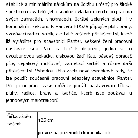
stabilitě a minimálním nárokům na údržbu určený pro široké
spektrum uživatelů. Jeho snadné ovládání oceníte při práci na
svých zahradách, vinohradech, údržbě zelených ploch i v
komunálním sektoru. K Panteru FD52V připojíte pluh, brány,
vyorávací radlici, valník, ale také veškeré příslušenství, které
již vyrábíme pro stavebnici Panter. Veškeré čelní pracovní
nástavce jsou Vám již teď k dispozici, jedná se o
dvoubunovou sekačku, diskovou žací lištu, pásový obraceč
píce, cepákový mulčovač, zametací kartáč a různé další
příslušenství. Výhodou této zcela nové výrobkové řady, že
lze použít současné pracovní adaptéry stavebnice Panter.
Pro polní práce zase můžete použít nastavovací tělesa,
pluhy, radlice, brány a kypřiče, které jste používali u
jednoosých malotraktorů.
Šířka záběru
125 cm
sečení:
provoz na pozemních komunikacích