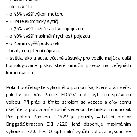
- olejový filtr
- o 45% vyšší výkon motoru
- EFM (elektronický sytič)
- o 75% vyšší tažná síla hydropojezdu
- o 40% vyšší maximální rychlost pojezdu
- o 25mm vyšší podvozek
- brzdy i na přední nápravě
- světla jako u auta, včetně zásuvky pro vozík, maják a další
homologované prvky, které umožní provoz na veřejných
komunikacích
Pokud potřebujete výkonného pomocníka, který orá i seče,
pak by pro Vás Panter FD52V mohl být tou správnou
volbou. Při práci s tímto strojem se vezete a díky tomu
ušetříte v porovnání s ručně vedenou technikou mnoho sil.
Pro pohon Pantera FD52V je použitý 4-taktní motor
Briggs&Strratton EXi 7220, jenž disponuje maximálním
výkonem 22,0 HP. O optimální využití tohoto výkonu se