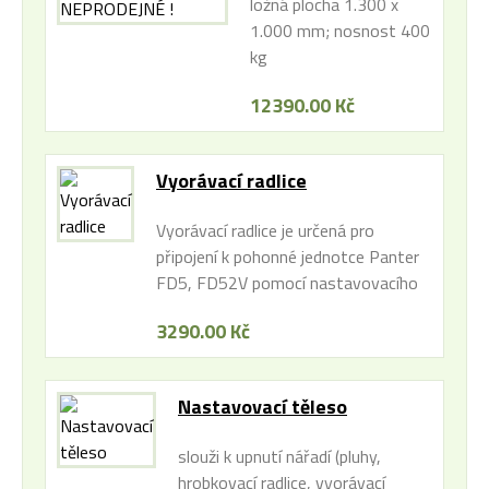
ložná plocha 1.300 x
NEPRODEJNÉ !
1.000 mm; nosnost 400
kg
12390.00 Kč
Vyorávací radlice
Vyorávací radlice je určená pro
připojení k pohonné jednotce Panter
FD5, FD52V pomocí nastavovacího
tělesa NT-3.
3290.00 Kč
Nastavovací těleso
slouži k upnutí nářadí (pluhy,
hrobkovací radlice, vyorávací