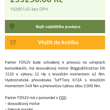
192801.65 bez DPH
Najít nejbližšího prodejce
Vložit do košíku
Panter FD52V bude schválený k provozu na veřejných
komunikacích, má dvouválcový motor Briggs&Stratton EXi
7220 o výkonu 22 Hp s kroutícím momentem 42 Nm.
Hydrostatická převodovka TuffTorq K72A s kroutícím
momentem 549 Nm a jmenovitou tažnou sílou 2.000 Nm.
Panter FD52V má v porovnání s
FD5
:
- dvouválcový motor
- tlakové mazání