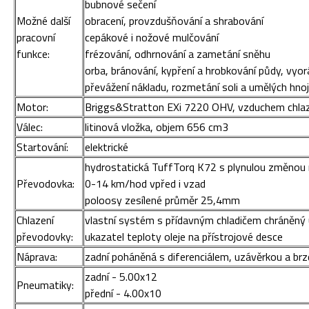
bubnové sečení
Možné další
obracení, provzdušňování a shrabování
pracovní
cepákové i nožové mulčování
funkce:
frézování, odhrnování a zametání sněhu
orba, bránování, kypření a hrobkování půdy, vyo
převážení nákladu, rozmetání soli a umělých hnoj
Motor:
Briggs&Stratton EXi 7220 OHV, vzduchem chla
Válec:
litinová vložka, objem 656 cm3
Startování:
elektrické
hydrostatická TuffTorq K72 s plynulou změnou 
Převodovka:
0-14 km/hod vpřed i vzad
poloosy zesílené průměr 25,4mm
Chlazení
vlastní systém s přídavným chladičem chráněný
převodovky:
ukazatel teploty oleje na přístrojové desce
Náprava:
zadní poháněná s diferenciálem, uzávěrkou a br
zadní - 5.00x12
Pneumatiky:
přední - 4.00x10