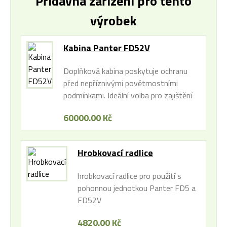
Přídavná zařízení pro tento
výrobek
Kabina Panter FD52V
Doplňková kabina poskytuje ochranu
před nepříznivými povětrnostními
podmínkami. Ideální volba pro zajištění
komfortu a ochrany při práci venku za
60000.00 Kč
jakéhokoli počasí.
Hrobkovací radlice
hrobkovací radlice pro použití s
pohonnou jednotkou Panter FD5 a
FD52V
4820.00 Kč