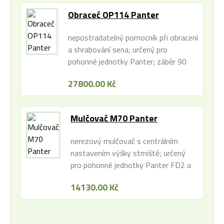
Obraceč OP114 Panter
nepostradatelný pomocník při obracení
a shrabování sena; určený pro
pohonné jednotky Panter; záběr 90
cm
27800.00 Kč
Mulčovač M70 Panter
nerezový mulčovač s centrálním
nastavením výšky strniště; určený
pro pohonné jednotky Panter FD2 a
FD2H; pracovní záběr 71 cm,
14130.00 Kč
průjezdná šířka 955mm