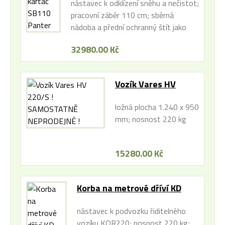
nástavec k odklízení sněhu a nečistot;
pracovní záběr 110 cm; sběrná
nádoba a přední ochranný štít jako
zvláštní příslušenství; kompatibilita s
32980.00 Kč
pohonnými jednotkami Panter
Vozík Vares HV
220/S !
ložná plocha 1.240 x 950
SAMOSTATNĚ
mm; nosnost 220 kg
NEPRODEJNÉ !
15280.00 Kč
Korba na metrové dříví KD
Panter
nástavec k podvozku řiditelného
vozíku KOR220; nosnost 220 kg;