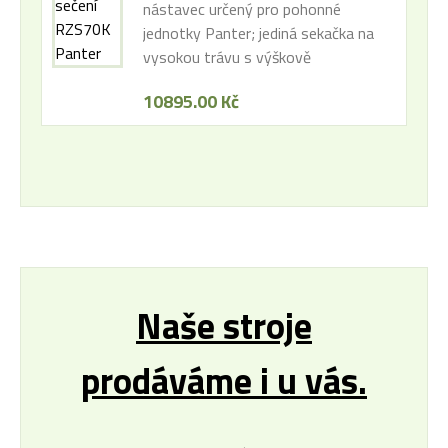
nástavec určený pro pohonné
jednotky Panter; jediná sekačka na
vysokou trávu s výškově
stavitelným sečením; záběr 69 cm
10895.00 Kč
Naše stroje
prodáváme i u vás.