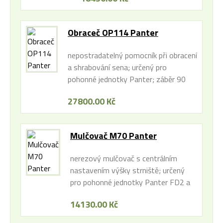
Obraceč OP114 Panter
nepostradatelný pomocník při obracení
a shrabování sena; určený pro
pohonné jednotky Panter; záběr 90
cm
27800.00 Kč
Mulčovač M70 Panter
nerezový mulčovač s centrálním
nastavením výšky strniště; určený
pro pohonné jednotky Panter FD2 a
FD2H; pracovní záběr 71 cm,
14130.00 Kč
průjezdná šířka 955mm