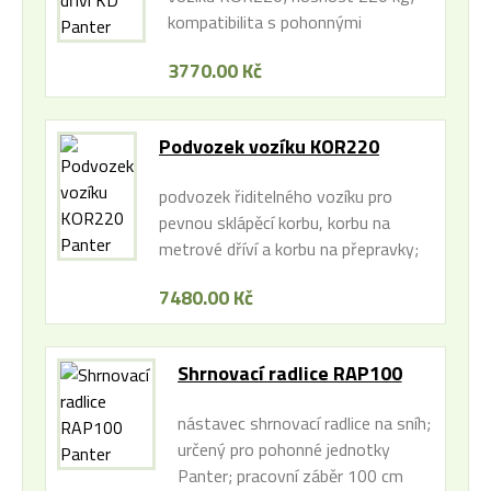
kompatibilita s pohonnými
jednotkami Panter
3770.00 Kč
Podvozek vozíku KOR220
Panter
podvozek řiditelného vozíku pro
pevnou sklápěcí korbu, korbu na
metrové dříví a korbu na přepravky;
řízená kola pro usnadnění zatáčení s
7480.00 Kč
nákladem; nosnost 220 kg;
kompatibilita s pohonnými
jednotkami Panter
Shrnovací radlice RAP100
Panter
nástavec shrnovací radlice na sníh;
určený pro pohonné jednotky
Panter; pracovní záběr 100 cm