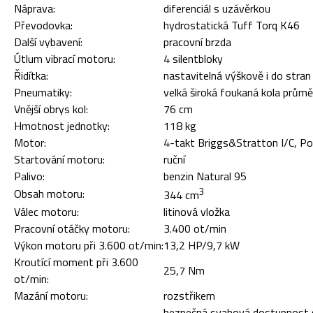
Náprava:
diferenciál s uzávěrkou
Převodovka:
hydrostatická Tuff Torq K46
Další vybavení:
pracovní brzda
Útlum vibrací motoru:
4 silentbloky
Řidítka:
nastavitelná výškově i do stran
Pneumatiky:
velká široká foukaná kola prů
Vnější obrys kol:
76 cm
Hmotnost jednotky:
118 kg
Motor:
4-takt Briggs&Stratton I/C, P
Startování motoru:
ruční
Palivo:
benzin Natural 95
3
Obsah motoru:
344 cm
Válec motoru:
litinová vložka
Pracovní otáčky motoru:
3.400 ot/min
Výkon motoru při 3.600 ot/min:
13,2 HP/9,7 kW
Kroutící moment při 3.600
25,7 Nm
ot/min:
Mazání motoru:
rozstřikem
bezpečná svahová dostupnost 