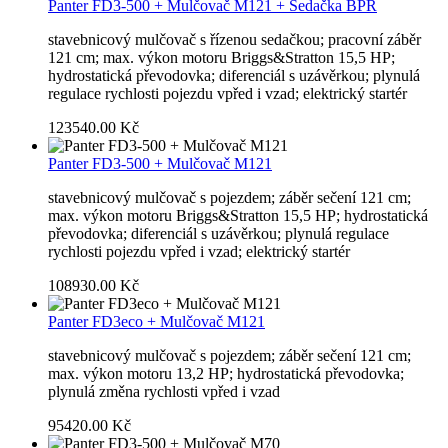
Panter FD3-500 + Mulčovač M121 + Sedačka BPR
stavebnicový mulčovač s řízenou sedačkou; pracovní záběr
121 cm; max. výkon motoru Briggs&Stratton 15,5 HP;
hydrostatická převodovka; diferenciál s uzávěrkou; plynulá
regulace rychlosti pojezdu vpřed i vzad; elektrický startér
123540.00 Kč
Panter FD3-500 + Mulčovač M121
stavebnicový mulčovač s pojezdem; záběr sečení 121 cm;
max. výkon motoru Briggs&Stratton 15,5 HP; hydrostatická
převodovka; diferenciál s uzávěrkou; plynulá regulace
rychlosti pojezdu vpřed i vzad; elektrický startér
108930.00 Kč
Panter FD3eco + Mulčovač M121
stavebnicový mulčovač s pojezdem; záběr sečení 121 cm;
max. výkon motoru 13,2 HP; hydrostatická převodovka;
plynulá změna rychlosti vpřed i vzad
95420.00 Kč