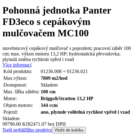
Pohonná jednotka Panter
FD3eco s cepákovým
mulčovačem MC100
stavebnicový cepákový mulčovač s pojezdem; pracovní záběr 100
cm; max. výkon motoru 13,2 HP; hydrostatická převodovka;
plynulá změna rychlosti vpřed i vzad
Více informací
Kód produktu:
01236.008 + 01236.021
Max.výkon:
7809 m2/hod
Dostupnost:
Skladem
Max. šířka záběru:
100 cm
Motor:
Briggs&Stratton 13,2 HP
Objem motoru:
344 ccm
Pojezd:
ano, plynule volitelná rychlost vpřed i vzad
Skladem
99790.00 Kč
82471.07 bez DPH
Najít nejbližšího prodejce
Vložit do košíku