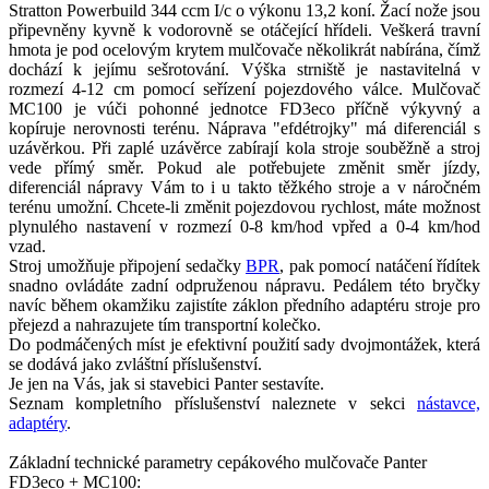
Stratton Powerbuild 344 ccm I/c o výkonu 13,2 koní. Žací nože jsou
připevněny kyvně k vodorovně se otáčející hřídeli. Veškerá travní
hmota je pod ocelovým krytem mulčovače několikrát nabírána, čímž
dochází k jejímu sešrotování. Výška strniště je nastavitelná v
rozmezí 4-12 cm pomocí seřízení pojezdového válce. Mulčovač
MC100 je vúči pohonné jednotce FD3eco příčně výkyvný a
kopíruje nerovnosti terénu. Náprava "efdétrojky" má diferenciál s
uzávěrkou. Při zaplé uzávěrce zabírají kola stroje souběžně a stroj
vede přímý směr. Pokud ale potřebujete změnit směr jízdy,
diferenciál nápravy Vám to i u takto těžkého stroje a v náročném
terénu umožní. Chcete-li změnit pojezdovou rychlost, máte možnost
plynulého nastavení v rozmezí 0-8 km/hod vpřed a 0-4 km/hod
vzad.
Stroj umožňuje připojení sedačky
BPR
, pak pomocí natáčení řídítek
snadno ovládáte zadní odpruženou nápravu. Pedálem této bryčky
navíc během okamžiku zajistíte záklon předního adaptéru stroje pro
přejezd a nahrazujete tím transportní kolečko.
Do podmáčených míst je efektivní použití sady dvojmontážek, která
se dodává jako zvláštní příslušenství.
Je jen na Vás, jak si stavebici Panter sestavíte.
Seznam kompletního příslušenství naleznete v sekci
nástavce,
adaptéry
.
Základní technické parametry cepákového mulčovače Panter
FD3eco + MC100: