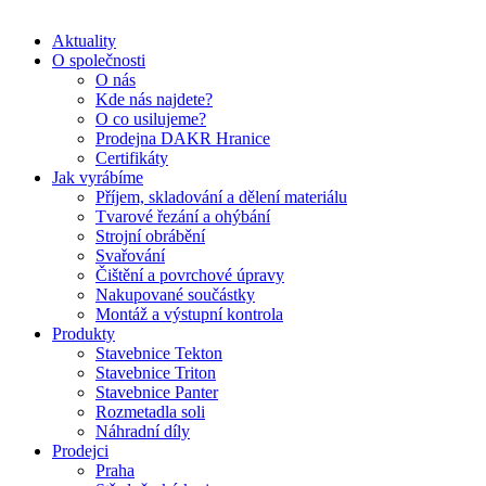
Aktuality
O společnosti
O nás
Kde nás najdete?
O co usilujeme?
Prodejna DAKR Hranice
Certifikáty
Jak vyrábíme
Příjem, skladování a dělení materiálu
Tvarové řezání a ohýbání
Strojní obrábění
Svařování
Čištění a povrchové úpravy
Nakupované součástky
Montáž a výstupní kontrola
Produkty
Stavebnice Tekton
Stavebnice Triton
Stavebnice Panter
Rozmetadla soli
Náhradní díly
Prodejci
Praha