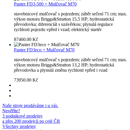
Panter FD3-500 + Mulčovač M70
stavebnicový mulčovač s pojezdem; záběr sečení 71 cm; max.
výkon motoru Briggs&Stratton 15,5 HP; hydrostatická
převodovka; diferenciál s uzávěrkou; plynulá regulace
rychlosti pojezdu vpřed i vzad; elektrický startér
87460.00 Kč
Panter FD3eco + Mulčovač M70
stavebnicový mulčovač s pojezdem; záběr sečení 71 cm; max.
výkon motoru Briggs&Stratton 13,2 HP; hydrostatická
převodovka a plynulá změna rychlosti vpřed i vzad
73950.00 Kč
Naše stroje prodáváme i u vás.
Nevěříte?
3 podnikové prodejny
a přes 200 prodejců po celé ČR
Všechny prodejny