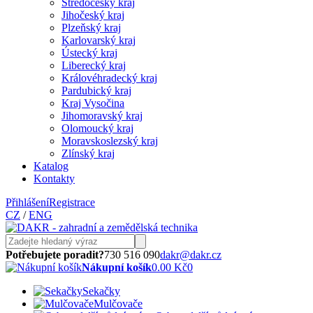
Středočeský kraj
Jihočeský kraj
Plzeňský kraj
Karlovarský kraj
Ústecký kraj
Liberecký kraj
Královéhradecký kraj
Pardubický kraj
Kraj Vysočina
Jihomoravský kraj
Olomoucký kraj
Moravskoslezský kraj
Zlínský kraj
Katalog
Kontakty
Přihlášení
Registrace
CZ
/
ENG
Potřebujete poradit?
730 516 090
dakr@dakr.cz
Nákupní košík
0.00 Kč
0
Sekačky
Mulčovače