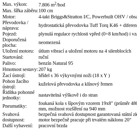
2
Max. výkon:
7.806 m
/hod
Max. šířka záběru:
100 cm
Motor:
4-takt Briggs&Stratton I/C, Powerbuilt OHV / ob
Převodovka /
hydrostatická převodovka Tuff Torq K46 + diferen
náprava:
Pojezd:
plynulá regulace rychlosti vpřed (0÷8 km/hod) i v
Doporučená
neomezená
plocha:
Uložení motoru:
útlum vibrací a uložení motoru na 4 silenblocích
Startování:
ruční
Palivo:
benzín Natural 95
Hmotnost sestavy:
207 kg
Žací ústrojí:
hřídel s 36 výkyvnými noži (18 x Y )
Pohon žacího
kuželová převodovka a klínový řemen
ústrojí:
Řidítka pohonné
nastavitelná výškově i do stran
jednotky:
foukaná kola s šípovým vzorem 19x8" (průměr 480
Pneumatiky:
mm, možnost rozšíření na 940 mm
Svahová
bezpečná svahová dostupnost garantovaná státní 
dostupnost:
motor bezpečně pracuje při trvalém náklonu 20°
Další vybavení:
pracovní brzda