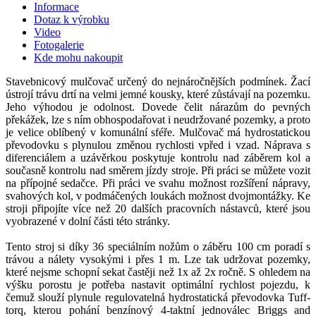
Informace
Dotaz k výrobku
Video
Fotogalerie
Kde mohu nakoupit
Stavebnicový mulčovač určený do nejnáročnějších podmínek. Žací
ústrojí trávu drtí na velmi jemné kousky, které zůstávají na pozemku.
Jeho výhodou je odolnost. Dovede čelit nárazům do pevných
překážek, lze s ním obhospodařovat i neudržované pozemky, a proto
je velice oblíbený v komunální sféře. Mulčovač má hydrostatickou
převodovku s plynulou změnou rychlosti vpřed i vzad. Náprava s
diferenciálem a uzávěrkou poskytuje kontrolu nad záběrem kol a
současně kontrolu nad směrem jízdy stroje. Při práci se můžete vozit
na přípojné sedačce. Při práci ve svahu možnost rozšíření nápravy,
svahových kol, v podmáčených loukách možnost dvojmontážky. Ke
stroji připojíte více než 20 dalších pracovních nástavců, které jsou
vyobrazené v dolní části této stránky.
Tento stroj si díky 36 speciálním nožům o záběru 100 cm poradí s
trávou a nálety vysokými i přes 1 m. Lze tak udržovat pozemky,
které nejsme schopní sekat častěji než 1x až 2x ročně. S ohledem na
výšku porostu je potřeba nastavit optimální rychlost pojezdu, k
čemuž slouží plynule regulovatelná hydrostatická převodovka Tuff-
torq, kterou pohání benzínový 4-taktní jednoválec Briggs and