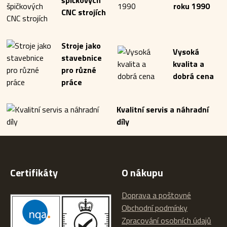
špičkových
roku 1990
CNC strojích
Stroje jako
Vysoká
stavebnice
kvalita a
pro různé
dobrá cena
práce
Kvalitní servis a náhradní
díly
Certifikáty
O nákupu
Doprava a poštovné
Obchodní podmínky
Zpracování osobních údajů