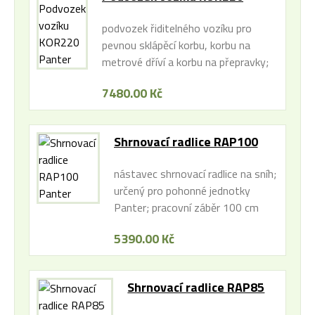
Panter
podvozek řiditelného vozíku pro
pevnou sklápěcí korbu, korbu na
metrové dříví a korbu na přepravky;
řízená kola pro usnadnění zatáčení s
7480.00 Kč
nákladem; nosnost 220 kg;
kompatibilita s pohonnými
jednotkami Panter
Shrnovací radlice RAP100
Panter
nástavec shrnovací radlice na sníh;
určený pro pohonné jednotky
Panter; pracovní záběr 100 cm
5390.00 Kč
Shrnovací radlice RAP85
Panter