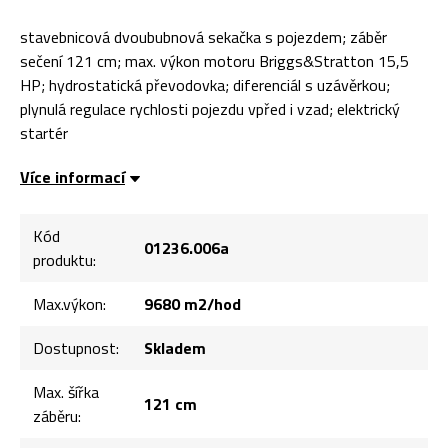
stavebnicová dvoububnová sekačka s pojezdem; záběr
sečení 121 cm; max. výkon motoru Briggs&Stratton 15,5
HP; hydrostatická převodovka; diferenciál s uzávěrkou;
plynulá regulace rychlosti pojezdu vpřed i vzad; elektrický
startér
Více informací
Kód
01236.006a
produktu:
Max.výkon:
9680 m2/hod
Dostupnost:
Skladem
Max. šířka
121 cm
záběru: