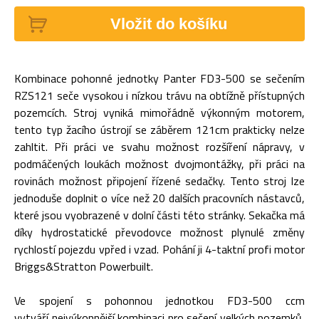
Vložit do košíku
Kombinace pohonné jednotky Panter FD3-500 se sečením
RZS121 seče vysokou i nízkou trávu na obtížně přístupných
pozemcích. Stroj vyniká mimořádně výkonným motorem,
tento typ žacího ústrojí se záběrem 121cm prakticky nelze
zahltit. Při práci ve svahu možnost rozšíření nápravy, v
podmáčených loukách možnost dvojmontážky, při práci na
rovinách možnost připojení řízené sedačky. Tento stroj lze
jednoduše doplnit o více než 20 dalších pracovních nástavců,
které jsou vyobrazené v dolní části této stránky. Sekačka má
díky hydrostatické převodovce možnost plynulé změny
rychlostí pojezdu vpřed i vzad. Pohání ji 4-taktní profi motor
Briggs&Stratton Powerbuilt.
Ve spojení s pohonnou jednotkou FD3-500 ccm
vytváří nejvýkonnější kombinaci pro sečení velkých pozemků,