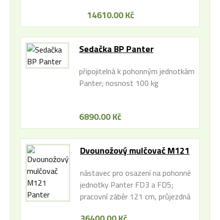
14610.00 Kč
Sedačka BP Panter
připojitelná k pohonným jednotkám
Panter; nosnost 100 kg
6890.00 Kč
Dvounožový mulčovač M121
Panter
nástavec pro osazení na pohonné
jednotky Panter FD3 a FD5;
pracovní záběr 121 cm, průjezdná
šířka 1.360mm
36400.00 Kč