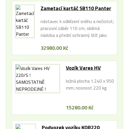
Zametací kartáč SB110 Panter
nástavec k odklízení sněhu a nečistot;
pracovní záběr 110 cm; sběrná
nádoba a přední ochranný štít jako
zvláštní příslušenství; kompatibilita s
32980.00 Kč
pohonnými jednotkami Panter
Vozík Vares HV
220/S !
ložná plocha 1.240 x 950
SAMOSTATNĚ
mm; nosnost 220 kg
NEPRODEJNÉ !
15280.00 Kč
Podvozek vozíku KOR220