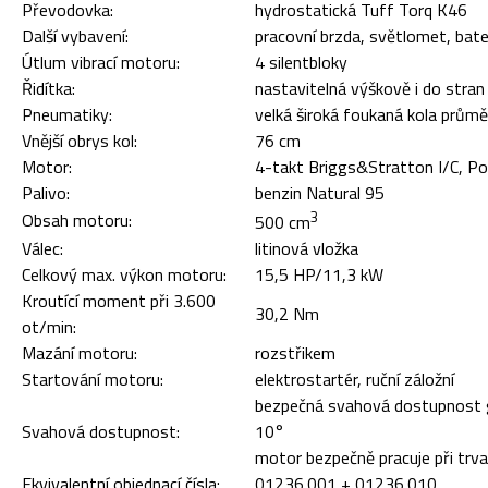
Převodovka:
hydrostatická Tuff Torq K46
Další vybavení:
pracovní brzda, světlomet, bate
Útlum vibrací motoru:
4 silentbloky
Řidítka:
nastavitelná výškově i do stran
Pneumatiky:
velká široká foukaná kola prů
Vnější obrys kol:
76 cm
Motor:
4-takt Briggs&Stratton I/C, P
Palivo:
benzin Natural 95
3
Obsah motoru:
500 cm
Válec:
litinová vložka
Celkový max. výkon motoru:
15,5 HP/11,3 kW
Kroutící moment při 3.600
30,2 Nm
ot/min:
Mazání motoru:
rozstřikem
Startování motoru:
elektrostartér, ruční záložní
bezpečná svahová dostupnost 
Svahová dostupnost:
10°
motor bezpečně pracuje při trv
Ekvivalentní objednací čísla:
01236.001 + 01236.010