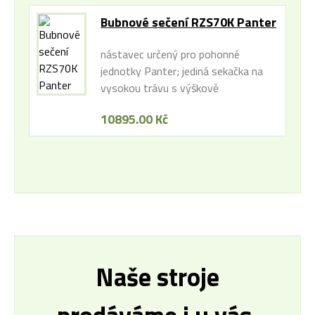
Bubnové sečení RZS70K Panter
nástavec určený pro pohonné
jednotky Panter; jediná sekačka na
vysokou trávu s výškově
stavitelným sečením; záběr 69 cm
10895.00 Kč
Naše stroje