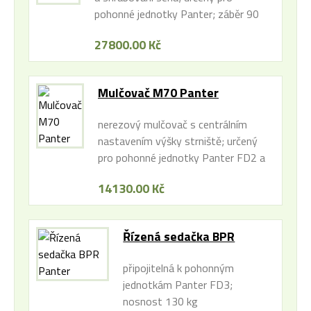
pohonné jednotky Panter; záběr 90
cm
27800.00 Kč
Mulčovač M70 Panter
nerezový mulčovač s centrálním
nastavením výšky strniště; určený
pro pohonné jednotky Panter FD2 a
FD2H; pracovní záběr 71 cm,
14130.00 Kč
průjezdná šířka 955mm
Řízená sedačka BPR
Panter
připojitelná k pohonným
jednotkám Panter FD3;
nosnost 130 kg