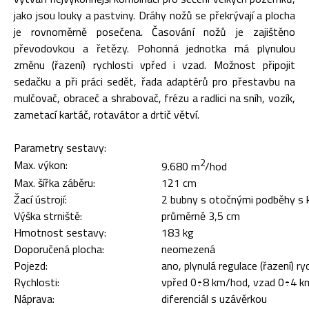
jako jsou louky a pastviny. Dráhy nožů se překrývají a plocha
je rovnoměrně posečena. Časování nožů je zajištěno
převodovkou a řetězy. Pohonná jednotka má plynulou
změnu (řazení) rychlosti vpřed i vzad. Možnost připojit
sedačku a při práci sedět, řada adaptérů pro přestavbu na
mulčovač, obraceč a shrabovač, frézu a radlici na sníh, vozík,
zametací kartáč, rotavátor a drtič větví.
Parametry sestavy:
2
Max. výkon:
9.680 m
/hod
Max. šířka záběru:
121 cm
Žací ústrojí:
2 bubny s otočnými podběhy s 
Výška strniště:
průměrně 3,5 cm
Hmotnost sestavy:
183 kg
Doporučená plocha:
neomezená
Pojezd:
ano, plynulá regulace (řazení) ry
Rychlosti:
vpřed 0÷8 km/hod, vzad 0÷4 k
Náprava:
diferenciál s uzávěrkou