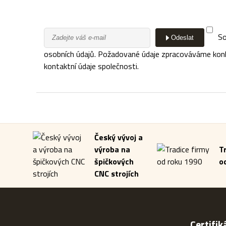
So
Odeslat
osobních údajů. Požadované údaje zpracováváme konkré
kontaktní údaje společnosti.
Český vývoj a
výroba na
T
špičkových
o
CNC strojích
Certifik