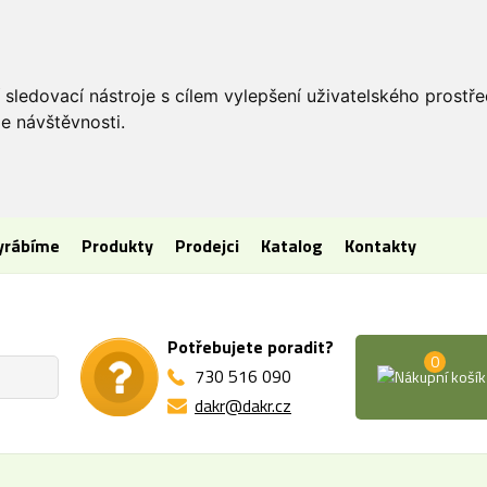
 sledovací nástroje s cílem vylepšení uživatelského prostř
e návštěvnosti.
vyrábíme
Produkty
Prodejci
Katalog
Kontakty
Potřebujete poradit?
0
730 516 090
dakr@dakr.cz