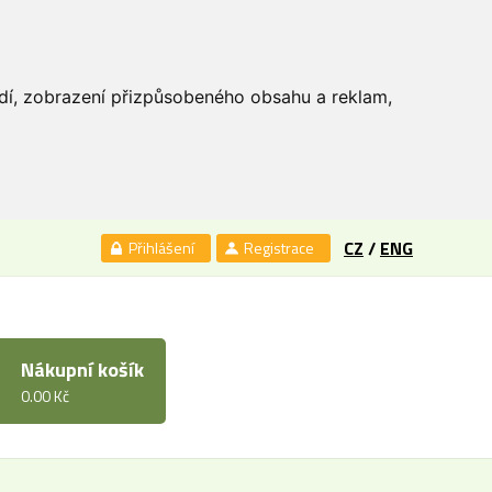
edí, zobrazení přizpůsobeného obsahu a reklam,
CZ
/
ENG
Přihlášení
Registrace
Nákupní košík
0.00 Kč