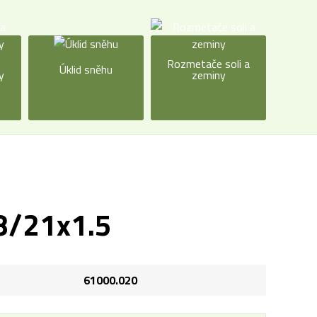
a
Rozmetače soli a
Úklid sněhu
y
zeminy
8/21x1.5
61000.020