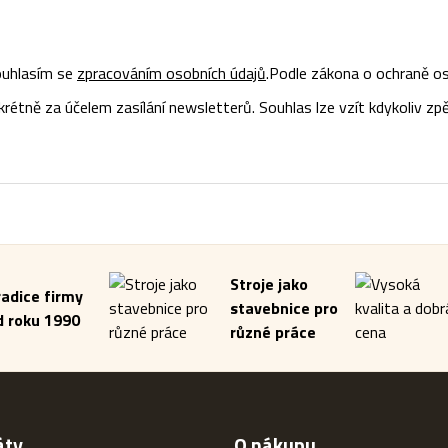
uhlasím se
zpracováním osobních údajů
.
Podle zákona o ochraně os
tně za účelem zasílání newsletterů. Souhlas lze vzít kdykoliv zpě
Stroje jako
radice firmy
stavebnice pro
d roku 1990
různé práce
áty
O nákupu