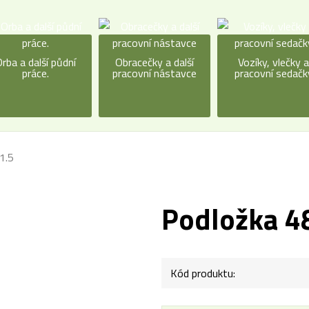
rba a další půdní
Obracečky a další
Vozíky, vlečky 
práce.
pracovní nástavce
pracovní sedačk
1.5
Podložka 4
Kód produktu: