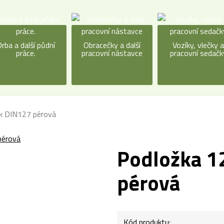
rba a další půdní
Obracečky a další
Vozíky, vlečky 
práce.
pracovní nástavce
pracovní sedačk
ek DIN127 pérová
Podložka 1
pérová
Kód produktu: