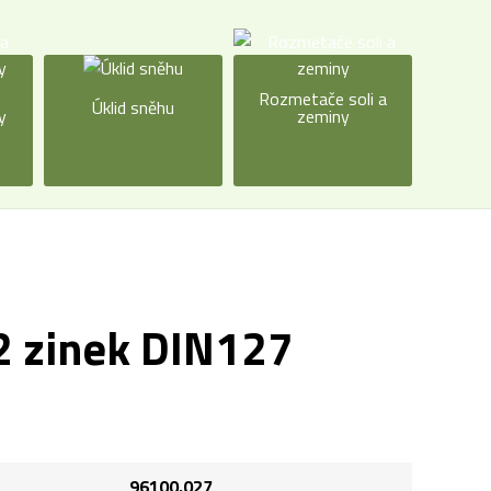
a
Rozmetače soli a
Úklid sněhu
y
zeminy
2 zinek DIN127
96100.027