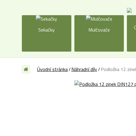
O
Sekačky
Mulčovače
Úvodní stránka
Náhradní díly
Podložka 12 zin