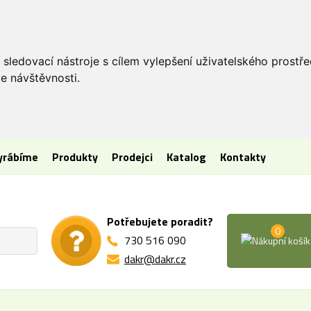
 sledovací nástroje s cílem vylepšení uživatelského prostř
e návštěvnosti.
vyrábíme
Produkty
Prodejci
Katalog
Kontakty
Potřebujete poradit?
0
730 516 090
dakr@dakr.cz