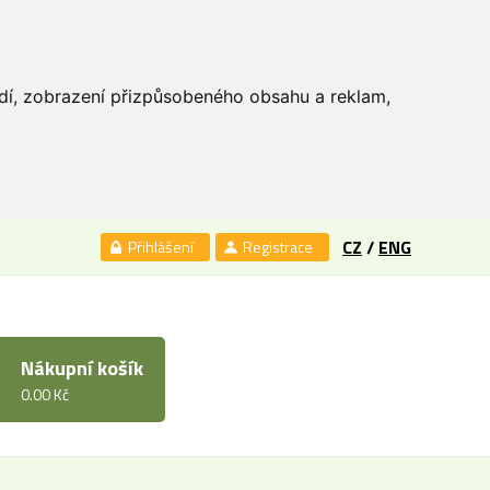
edí, zobrazení přizpůsobeného obsahu a reklam,
CZ
/
ENG
Přihlášení
Registrace
Nákupní košík
0.00 Kč