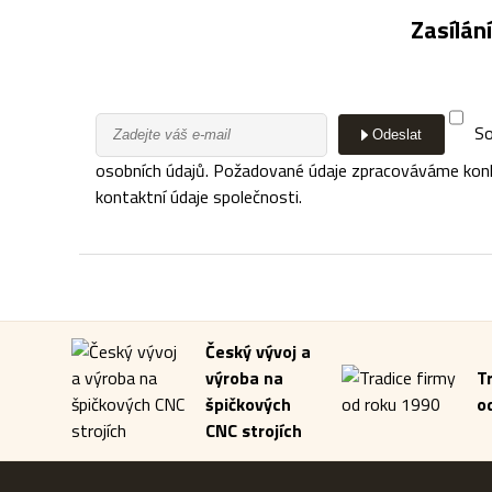
Zasílán
So
Odeslat
osobních údajů. Požadované údaje zpracováváme konkré
kontaktní údaje společnosti.
Český vývoj a
výroba na
T
špičkových
o
CNC strojích