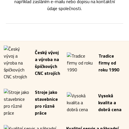
například zasláním e-mailu nebo dopisu na kontaktní
údaje společnosti.
Český vývoj
Tradice
a výroba na
firmy od
špičkových
roku 1990
CNC strojích
Stroje jako
Vysoká
stavebnice
kvalita a
pro různé
dobrá cena
práce
Kvalitní servis a náhradní