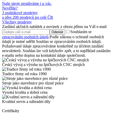
Naše stroje prodáváme i u vás.
Nevěříte?
3 podnikové prodejny
a přes 200 prodejců po celé ČR
Všechny prodejny
Zasílání akčních nabídek a novinek z oboru přímo na Váš e-mail
Souhlasím se
Odeslat
zpracováním osobních údajů
.
Podle zákona o ochraně osobních
údajů je nutné udělit Souhlas se zpracováním osobních údajů.
Požadované údaje zpracováváme konkrétně za účelem zasílání
newsletterů. Souhlas lze vzít kdykoliv zpět, a to například zasláním
e-mailu nebo dopisu na kontaktní údaje společnosti.
Český vývoj a výroba na špičkových CNC strojích
Tradice firmy od roku 1990
Stroje jako stavebnice pro různé práce
Vysoká kvalita a dobrá cena
Kvalitní servis a náhradní díly
Certifikáty