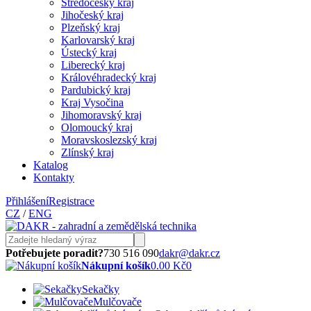
Středočeský kraj
Jihočeský kraj
Plzeňský kraj
Karlovarský kraj
Ústecký kraj
Liberecký kraj
Královéhradecký kraj
Pardubický kraj
Kraj Vysočina
Jihomoravský kraj
Olomoucký kraj
Moravskoslezský kraj
Zlínský kraj
Katalog
Kontakty
Přihlášení
Registrace
CZ
/
ENG
Potřebujete poradit?
730 516 090
dakr@dakr.cz
Nákupní košík
0.00 Kč
0
Sekačky
Mulčovače