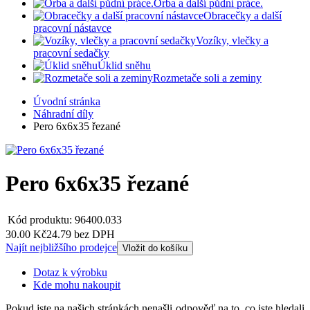
Orba a další půdní práce.
Obracečky a další
pracovní nástavce
Vozíky, vlečky a
pracovní sedačky
Úklid sněhu
Rozmetače soli a zeminy
Úvodní stránka
Náhradní díly
Pero 6x6x35 řezané
Pero 6x6x35 řezané
Kód produktu:
96400.033
30.00 Kč
24.79 bez DPH
Najít nejbližšího prodejce
Vložit do košíku
Dotaz k výrobku
Kde mohu nakoupit
Pokud jste na našich stránkách nenašli odpověď na to, co jste hledali