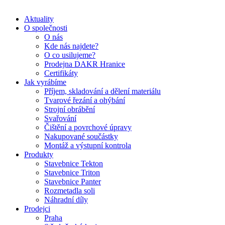
Aktuality
O společnosti
O nás
Kde nás najdete?
O co usilujeme?
Prodejna DAKR Hranice
Certifikáty
Jak vyrábíme
Příjem, skladování a dělení materiálu
Tvarové řezání a ohýbání
Strojní obrábění
Svařování
Čištění a povrchové úpravy
Nakupované součástky
Montáž a výstupní kontrola
Produkty
Stavebnice Tekton
Stavebnice Triton
Stavebnice Panter
Rozmetadla soli
Náhradní díly
Prodejci
Praha