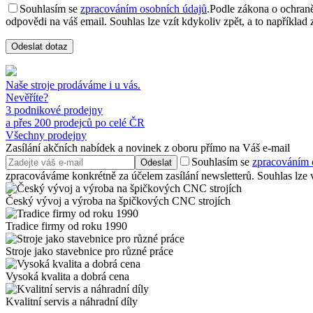
Souhlasím se
zpracováním osobních údajů
.
Podle zákona o ochraně
odpovědi na váš email. Souhlas lze vzít kdykoliv zpět, a to například
Odeslat dotaz
Naše stroje prodáváme i u vás.
Nevěříte?
3 podnikové prodejny
a přes 200 prodejců po celé ČR
Všechny prodejny
Zasílání akčních nabídek a novinek z oboru přímo na Váš e-mail
Souhlasím se
zpracováním 
Odeslat
zpracováváme konkrétně za účelem zasílání newsletterů. Souhlas lze vz
Český vývoj a výroba na špičkových CNC strojích
Tradice firmy od roku 1990
Stroje jako stavebnice pro různé práce
Vysoká kvalita a dobrá cena
Kvalitní servis a náhradní díly