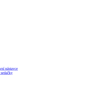
vní nástavce
í sedačky