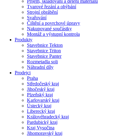
Příjem, skladování a dělení materiálu
Tvarové řezání a ohýbání
Strojní obrábění
Svařování
Čištění a povrchové úpravy
Nakupované součástky
Montáž a výstupní kontrola
Produkty
Stavebnice Tekton
Stavebnice Triton
Stavebnice Panter
Rozmetadla soli
Náhradní díly
Prodejci
Praha
Středočeský kraj
Jihočeský kraj
Plzeňský kraj
Karlovarský kraj
Ústecký kraj
Liberecký kraj
Královéhradecký kraj
Pardubický kraj
Kraj Vysočina
Jihomoravský kraj