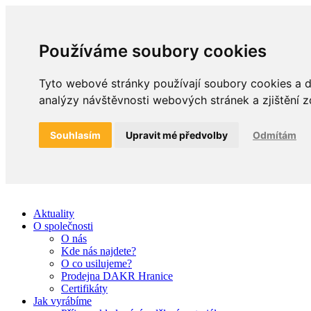
Používáme soubory cookies
Tyto webové stránky používají soubory cookies a da
analýzy návštěvnosti webových stránek a zjištění z
Souhlasím
Upravit mé předvolby
Odmítám
Aktuality
O společnosti
O nás
Kde nás najdete?
O co usilujeme?
Prodejna DAKR Hranice
Certifikáty
Jak vyrábíme