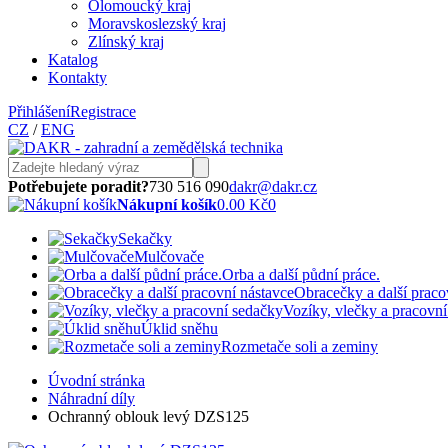
Olomoucký kraj
Moravskoslezský kraj
Zlínský kraj
Katalog
Kontakty
Přihlášení
Registrace
CZ
/
ENG
Potřebujete poradit?
730 516 090
dakr@dakr.cz
Nákupní košík
0.00 Kč
0
Sekačky
Mulčovače
Orba a další půdní práce.
Obracečky a další praco
Vozíky, vlečky a pracovn
Úklid sněhu
Rozmetače soli a zeminy
Úvodní stránka
Náhradní díly
Ochranný oblouk levý DZS125