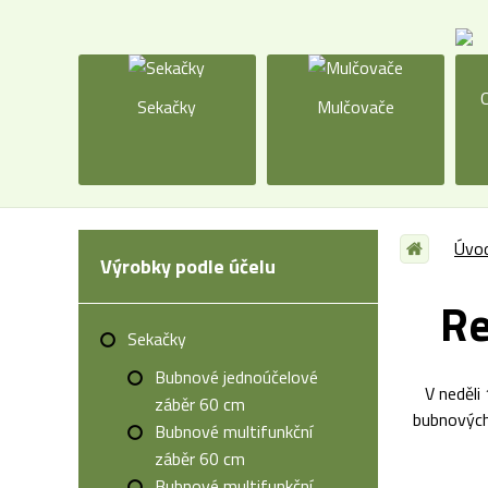
O
Sekačky
Mulčovače
Úvod
Výrobky podle účelu
Re
Sekačky
Bubnové jednoúčelové
V neděli
záběr 60 cm
bubnových
Bubnové multifunkční
záběr 60 cm
Bubnové multifunkční