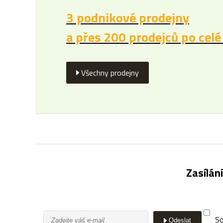
3 podnikové prodejny
a přes 200 prodejců po celé
Všechny prodejny
Zasílán
So
Odeslat