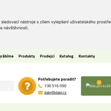
 sledovací nástroje s cílem vylepšení uživatelského prostř
e návštěvnosti.
vyrábíme
Produkty
Prodejci
Katalog
Kontakty
Potřebujete poradit?
0
730 516 090
dakr@dakr.cz