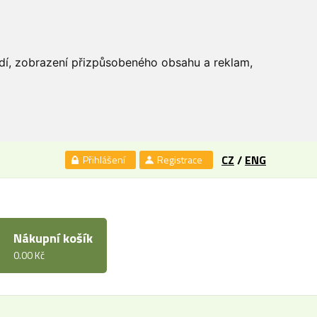
edí, zobrazení přizpůsobeného obsahu a reklam,
CZ
/
ENG
Přihlášení
Registrace
Nákupní košík
0.00 Kč