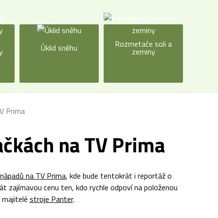
a
Rozmetače soli a
Úklid sněhu
y
zeminy
V Prima
ačkách na TV Prima
 nápadů na TV Prima
, kde bude tentokrát i reportáž o
át zajímavou cenu ten, kdo rychle odpoví na položenou
 majitelé
stroje Panter
.