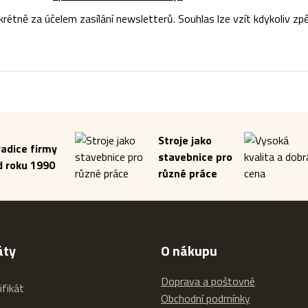
tně za účelem zasílání newsletterů. Souhlas lze vzít kdykoliv zpě
Stroje jako
radice firmy
stavebnice pro
d roku 1990
různé práce
áty
O nákupu
Doprava a poštovné
Obchodní podmínky