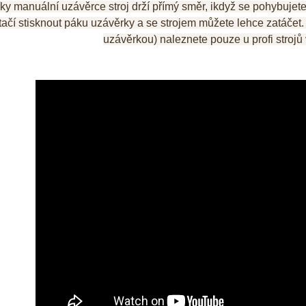
Díky manuální uzávěrce stroj drží přímý směr, ikdyž se pohybujet
stačí stisknout páku uzávěrky a se strojem můžete lehce zatáčet
uzávěrkou) naleznete pouze u profi strojů 