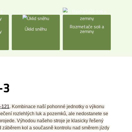
a
Rozmetače soli a
Úklid sněhu
y
zeminy
-3
-121
. Kombinace naší pohonné jednotky o výkonu
čení rozlehlých luk a pozemků, ale nedostanete se
eprojede. Výhodou našeho stroje je
klasicky řešený
d záběrem kol a současně kontrolu nad směrem jízdy