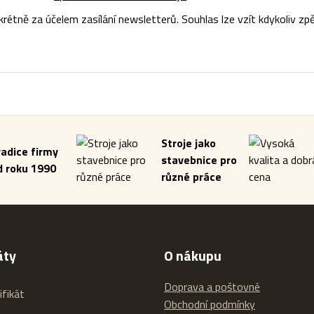
tně za účelem zasílání newsletterů. Souhlas lze vzít kdykoliv zpě
Stroje jako
radice firmy
stavebnice pro
d roku 1990
různé práce
áty
O nákupu
Doprava a poštovné
Obchodní podmínky