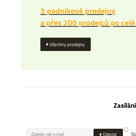
3 podnikové prodejny
a přes 200 prodejců po celé
Všechny prodejny
Zasílán
So
Odeslat