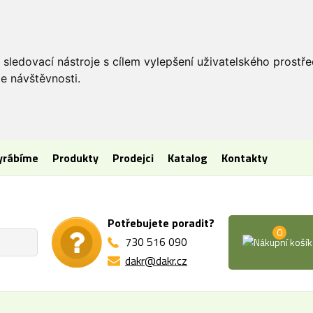
 sledovací nástroje s cílem vylepšení uživatelského prostř
e návštěvnosti.
vyrábíme
Produkty
Prodejci
Katalog
Kontakty
Potřebujete poradit?
0
730 516 090
dakr@dakr.cz