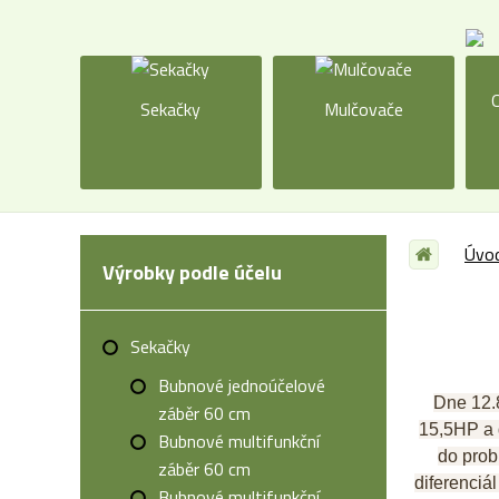
O
Sekačky
Mulčovače
Úvod
Výrobky podle účelu
Sekačky
Bubnové jednoúčelové
Dne 12.
záběr 60 cm
15,5HP a 
Bubnové multifunkční
do prob
záběr 60 cm
diferenciá
Bubnové multifunkční