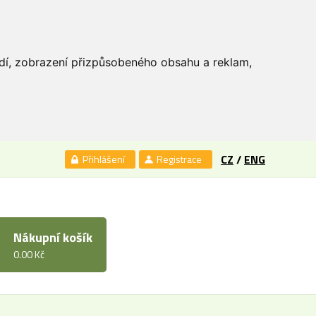
edí, zobrazení přizpůsobeného obsahu a reklam,
CZ
/
ENG
Přihlášení
Registrace
Nákupní košík
0.00 Kč