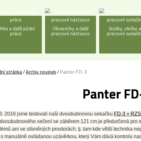
rba a další půdní
Obracečky a další
Vozíky, vlečky 
práce.
pracovní nástavce
pracovní sedačk
ní stránka
Archiv novinek
Panter FD-3
Panter FD
8. 2016 jsme testovali naši dvoububnovou sekačku
FD-3 + RZS
dvoububnového sečení se záběrem 121 cm je předurčená pro se
lémů ani ve stísněných prostorách, tj. tam kde větší technika n
l s manuálně ovládanou uzávěrkou, který Vám dává kontrolu na