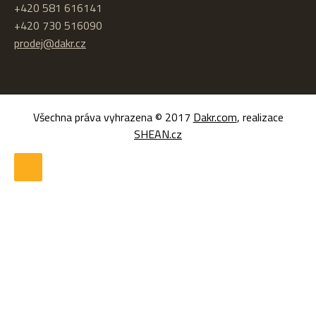
+420 581 616141
+420 730 516090
prodej@dakr.cz
Všechna práva vyhrazena © 2017
Dakr.com
, realizace
SHEAN.cz