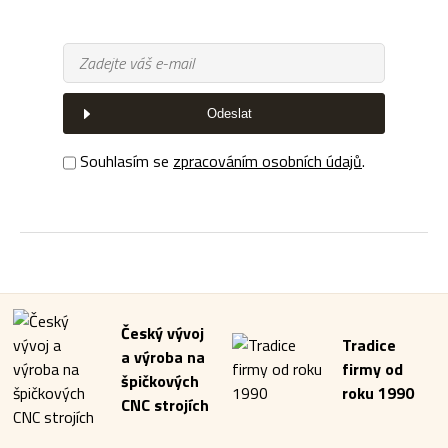
Odeslat
Souhlasím se
zpracováním osobních údajů
.
Český vývoj
Tradice
a výroba na
firmy od
špičkových
roku 1990
CNC strojích