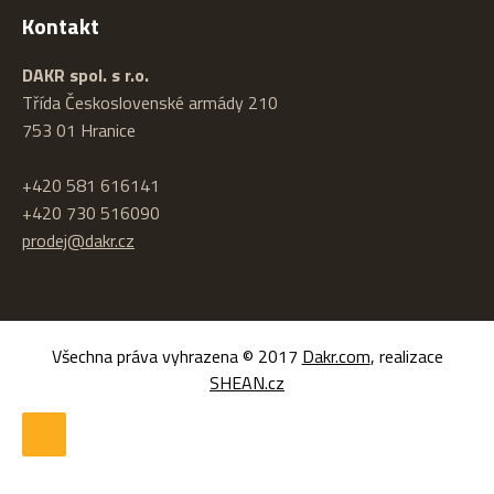
Kontakt
DAKR spol. s r.o.
Třída Československé armády 210
753 01 Hranice
+420 581 616141
+420 730 516090
prodej@dakr.cz
Všechna práva vyhrazena © 2017
Dakr.com
, realizace
SHEAN.cz