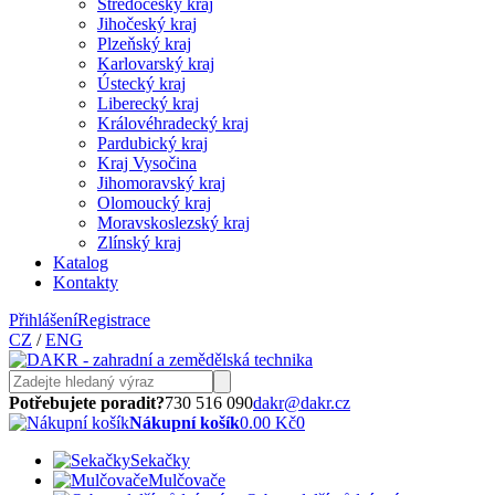
Středočeský kraj
Jihočeský kraj
Plzeňský kraj
Karlovarský kraj
Ústecký kraj
Liberecký kraj
Královéhradecký kraj
Pardubický kraj
Kraj Vysočina
Jihomoravský kraj
Olomoucký kraj
Moravskoslezský kraj
Zlínský kraj
Katalog
Kontakty
Přihlášení
Registrace
CZ
/
ENG
Potřebujete poradit?
730 516 090
dakr@dakr.cz
Nákupní košík
0.00 Kč
0
Sekačky
Mulčovače