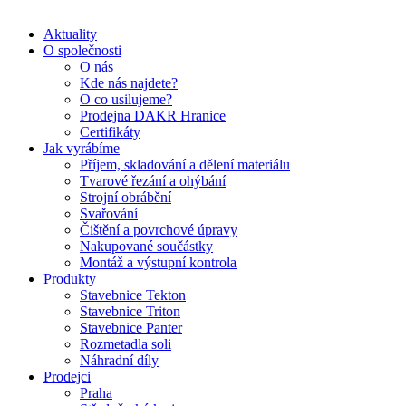
Aktuality
O společnosti
O nás
Kde nás najdete?
O co usilujeme?
Prodejna DAKR Hranice
Certifikáty
Jak vyrábíme
Příjem, skladování a dělení materiálu
Tvarové řezání a ohýbání
Strojní obrábění
Svařování
Čištění a povrchové úpravy
Nakupované součástky
Montáž a výstupní kontrola
Produkty
Stavebnice Tekton
Stavebnice Triton
Stavebnice Panter
Rozmetadla soli
Náhradní díly
Prodejci
Praha