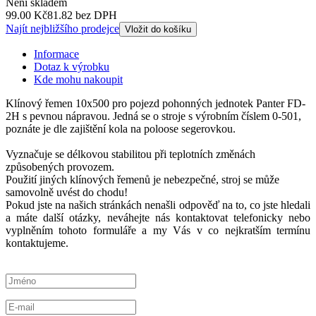
Není skladem
99.00 Kč
81.82 bez DPH
Najít nejbližšího prodejce
Vložit do košíku
Informace
Dotaz k výrobku
Kde mohu nakoupit
Klínový řemen 10x500 pro pojezd pohonných jednotek Panter FD-
2H s pevnou nápravou. Jedná se o stroje s výrobním číslem 0-501,
poznáte je dle zajištění kola na poloose segerovkou.
Vyznačuje se délkovou stabilitou při teplotních změnách
způsobených provozem.
Použití jiných klínových řemenů je nebezpečné, stroj se může
samovolně uvést do chodu!
Pokud jste na našich stránkách nenašli odpověď na to, co jste hledali
a máte další otázky, neváhejte nás kontaktovat telefonicky nebo
vyplněním tohoto formuláře a my Vás v co nejkratším termínu
kontaktujeme.