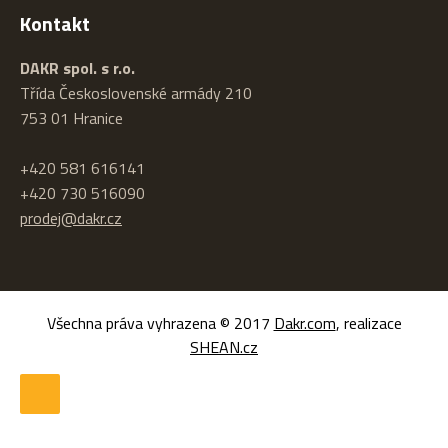
Kontakt
DAKR spol. s r.o.
Třída Československé armády 210
753 01 Hranice
+420 581 616141
+420 730 516090
prodej@dakr.cz
Všechna práva vyhrazena © 2017
Dakr.com
, realizace
SHEAN.cz