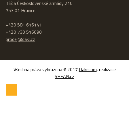
Třída Československé armády 210
753 01 Hranice
+420 581 616141
+420 730 516090
prodej@dakr.cz
Všechna práva vyhrazena © 2017
Dakr.com
, realizace
SHEAN.cz