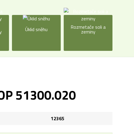
a
Rozmetače soli a
Úklid sněhu
y
zeminy
OP 51300.020
12365