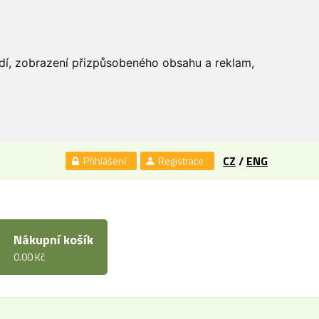
edí, zobrazení přizpůsobeného obsahu a reklam,
CZ
/
ENG
Přihlášení
Registrace
Nákupní košík
0.00 Kč