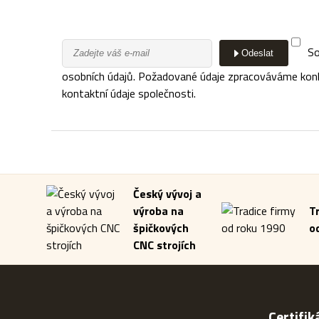
So
Odeslat
osobních údajů. Požadované údaje zpracováváme konkré
kontaktní údaje společnosti.
Český vývoj a
výroba na
T
špičkových
o
CNC strojích
Certifik