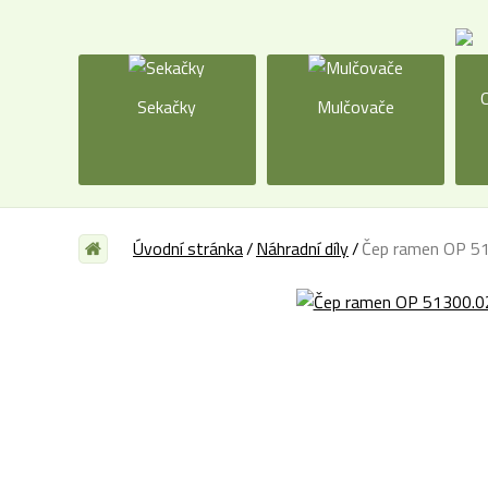
O
Sekačky
Mulčovače
Úvodní stránka
Náhradní díly
Čep ramen OP 5