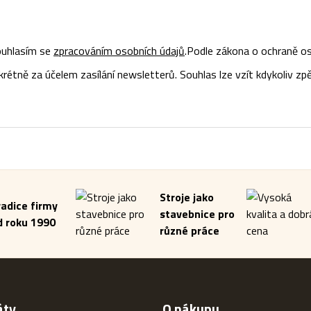
uhlasím se
zpracováním osobních údajů
.
Podle zákona o ochraně os
tně za účelem zasílání newsletterů. Souhlas lze vzít kdykoliv zpě
Stroje jako
radice firmy
stavebnice pro
d roku 1990
různé práce
áty
O nákupu