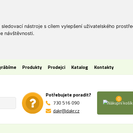
 sledovací nástroje s cílem vylepšení uživatelského prostř
e návštěvnosti.
vyrábíme
Produkty
Prodejci
Katalog
Kontakty
Potřebujete poradit?
0
730 516 090
dakr@dakr.cz